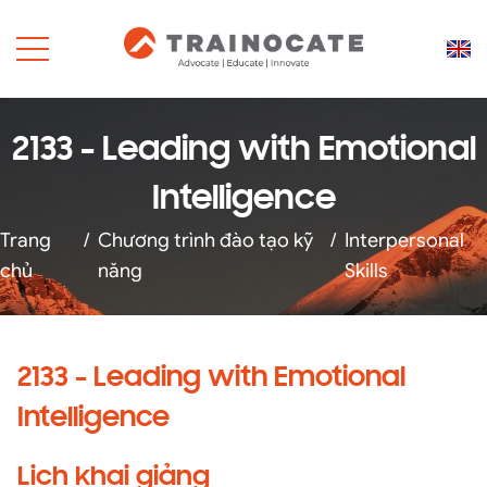
2133 - Leading with Emotional
Intelligence
Trang
/
Chương trình đào tạo kỹ
/
Interpersonal
chủ
năng
Skills
2133 - Leading with Emotional
Intelligence
Lịch khai giảng