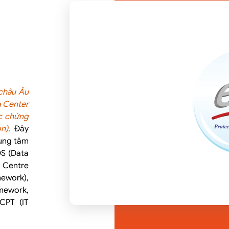
 châu Âu
a Center
ác chứng
n).
Đây
rung tâm
OS (Data
Centre
ework),
mework,
CPT (IT