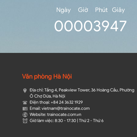
Ngày
Giờ
Phút
Giây
0
0
00
39
46
Văn phòng Hà Nội
Địa chỉ: Tầng 4, Peakview Tower, 36 Hoàng Cầu, Phường
Ô Chợ Dừa, Hà Nội
Điện thoại: +84 24 3632 1929
Email: vietnam@trainocate.com​
Website: trainocate.com.vn
Giờ làm việc: 8:30 - 17:30 | Thứ 2 - Thứ 6