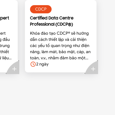
CDCP
xpert
Certified Data Centre
Professional (CDCP®)
ert
Khóa đào tạo CDCP® sẽ hướng
g đầu
dẫn cách thiết lập và cải thiện
trung
các yếu tố quan trọng như điện
thiết
năng, làm mát, bảo mật, cáp, an
 liệu
toàn, v.v., nhằm đảm bảo một
trung tâm dữ liệu có tính sẵn
2 ngày
sàng cao (high-available data
centre).