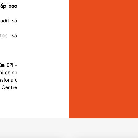
cấp bao
udit và
ties và
ủa EPI
-
ỉ chính
ional),
 Centre