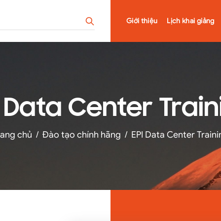
Giới thiệu
Lịch khai giảng
I Data Center Train
rang chủ
/
Đào tạo chính hãng
/
EPI Data Center Traini