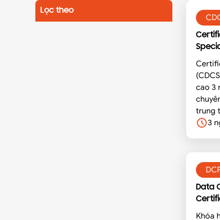
Lọc theo
CD
Certif
Specia
Certif
(CDCS®
cao 3 
chuyên
trung 
CDCS 
3 n
tính k
khác n
trung 
DC
Data 
Certif
Khóa 