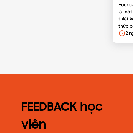
Founda
là một
thiết 
thức c
Infras
2 n
cấp ch
quan v
tâm dữ
FEEDBACK học
viên