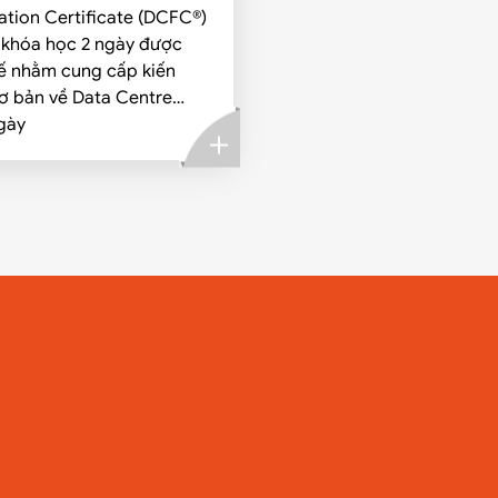
tion Certificate (DCFC®)
 khóa học 2 ngày được
kế nhằm cung cấp kiến
ơ bản về Data Centre
tructure. Khóa học cung
gày
o học viên cái nhìn tổng
à kiến thức về các trung
 liệu (Data Centre)