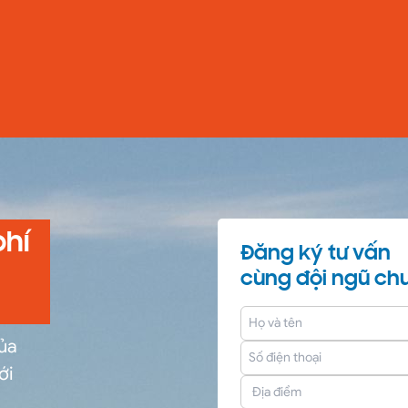
phí
Đăng ký tư vấn
cùng đội ngũ chu
của
ới