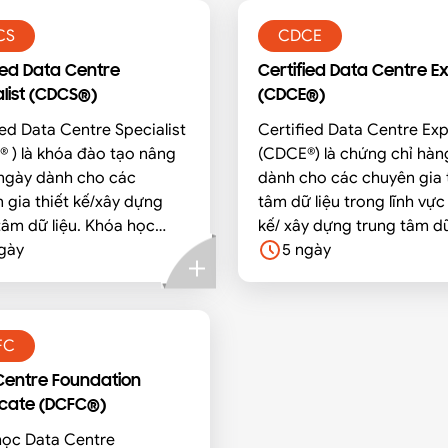
CS
CDCE
ied Data Centre
Certified Data Centre E
list (CDCS®)
(CDCE®)
ied Data Centre Specialist
Certified Data Centre Exp
 ) là khóa đào tạo nâng
(CDCE®) là chứng chỉ hàn
ngày dành cho các
dành cho các chuyên gia 
 gia thiết kế/xây dựng
tâm dữ liệu trong lĩnh vực 
tâm dữ liệu. Khóa học
kế/ xây dựng trung tâm dữ
sẽ bao gồm các phép
gày
và các lĩnh vực liên quan.
5 ngày
ỹ thuật về các thành phần
hau trong cơ sở hạ tầng
tâm dữ liệu.
FC
Centre Foundation
icate (DCFC®)
học Data Centre