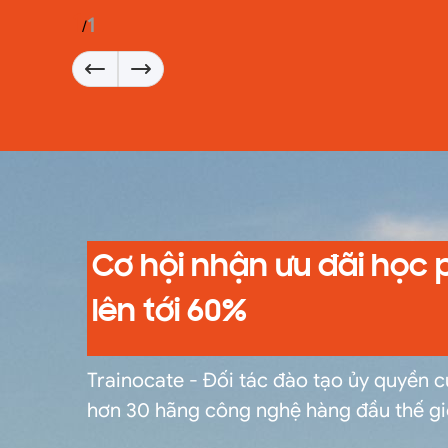
1
1
/
Cơ hội nhận ưu đãi học 
lên tới 60%
Trainocate - Đối tác đào tạo ủy quyền 
hơn 30 hãng công nghệ hàng đầu thế gi