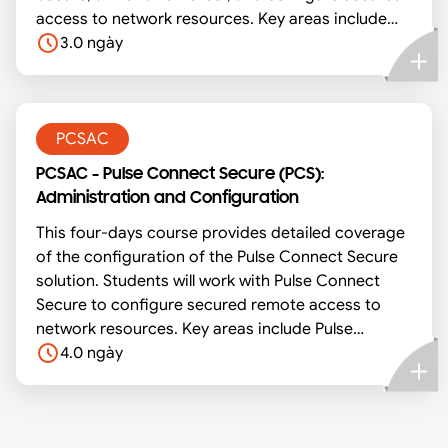
access to network resources. Key areas include
Pulse Policy Secure deployment, basic
3.0 ngày
implementation, and component configuration.
Students will have the opportunity to apply their
knowledge in several hands-on labs.
PCSAC
PCSAC - Pulse Connect Secure (PCS):
Administration and Configuration
This four-days course provides detailed coverage
of the configuration of the Pulse Connect Secure
solution. Students will work with Pulse Connect
Secure to configure secured remote access to
network resources. Key areas include Pulse
Connect Secure deployment and configuration,
4.0 ngày
basic implementation, and component
configuration. Students will have the opportunity
to apply their knowledge in several hands-on labs.