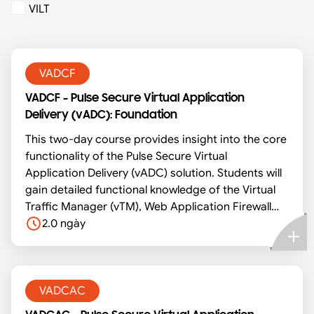
VILT
VADCF
VADCF - Pulse Secure Virtual Application
Delivery (vADC): Foundation
This two-day course provides insight into the core
functionality of the Pulse Secure Virtual
Application Delivery (vADC) solution. Students will
gain detailed functional knowledge of the Virtual
Traffic Manager (vTM), Web Application Firewall
and Services Director. Key areas include traffic
2.0 ngày
management concepts, protocol support, high
availability, SSL offload and scripting. Students will
build their own demonstration system to show the
principal functions of the product in action.
VADCAC