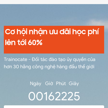
Cơ hội nhận ưu đãi học phí
lên tới 60%
Trainocate - Đối tác đào tạo ủy quyền của
hơn 30 hãng công nghệ hàng đầu thế giới
Ngày
Giờ
Phút
Giây
0
0
16
22
24