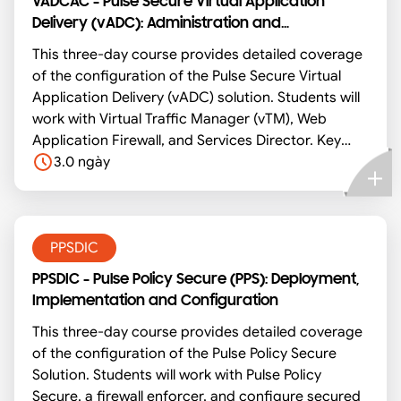
VADCAC - Pulse Secure Virtual Application
Delivery (vADC): Administration and
Configuration
This three-day course provides detailed coverage
of the configuration of the Pulse Secure Virtual
Application Delivery (vADC) solution. Students will
work with Virtual Traffic Manager (vTM), Web
Application Firewall, and Services Director. Key
areas include Virtual Traffic Manager deployment
3.0 ngày
and configuration, basic implementation, and
component configuration. Students will have the
opportunity to apply their knowledge in several
hands-on labs.
PPSDIC
PPSDIC - Pulse Policy Secure (PPS): Deployment,
Implementation and Configuration
This three-day course provides detailed coverage
of the configuration of the Pulse Policy Secure
Solution. Students will work with Pulse Policy
Secure, a firewall enforcer, and configure secured