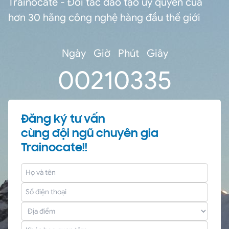
Trainocate - Đối tác đào tạo ủy quyền của
hơn 30 hãng công nghệ hàng đầu thế giới
Ngày
Giờ
Phút
Giây
0
0
21
03
35
Đăng ký tư vấn
cùng đội ngũ chuyên gia
Trainocate!!