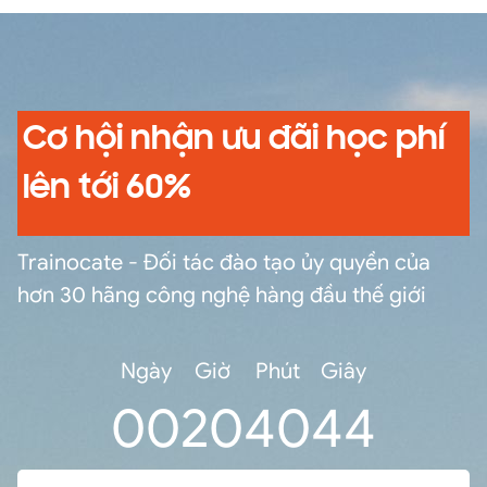
Cơ hội nhận ưu đãi học phí
lên tới 60%
Trainocate - Đối tác đào tạo ủy quyền của
hơn 30 hãng công nghệ hàng đầu thế giới
Ngày
Giờ
Phút
Giây
0
0
20
40
44