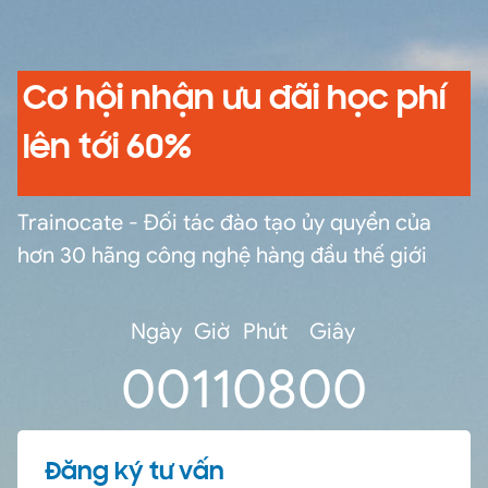
Cơ hội nhận ưu đãi học phí
lên tới 60%
Trainocate - Đối tác đào tạo ủy quyền của
hơn 30 hãng công nghệ hàng đầu thế giới
Ngày
Giờ
Phút
Giây
0
0
11
08
00
Đăng ký tư vấn