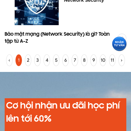
Bảo mật mạng (Network Security) là gì? Toàn
tập từ A–Z
‹
1
2
3
4
5
6
7
8
9
10
11
›
Cơ hội nhận ưu đãi học phí
lên tới 60%