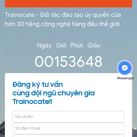
Trainocate - Đối tác đào tạo ủy quyền của
hơn 30 hãng công nghệ hàng đầu thế giới
Ngày
Giờ
Phút
Giây
0
0
15
36
47
Messenger
Đăng ký tư vấn
cùng đội ngũ chuyên gia
Trainocate!!