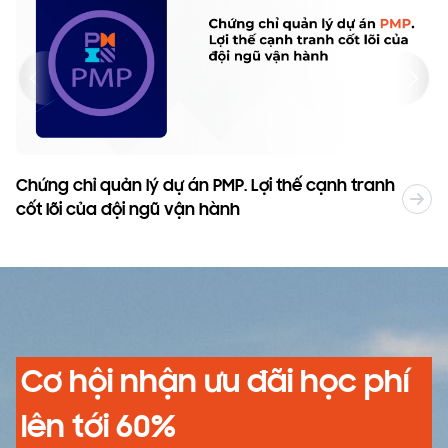
Chứng chỉ quản lý dự án PMP. Lợi thế cạnh tranh
T
cốt lõi của đội ngũ vận hành
2
Cơ hội nhận ưu đãi học phí
lên tới 60%