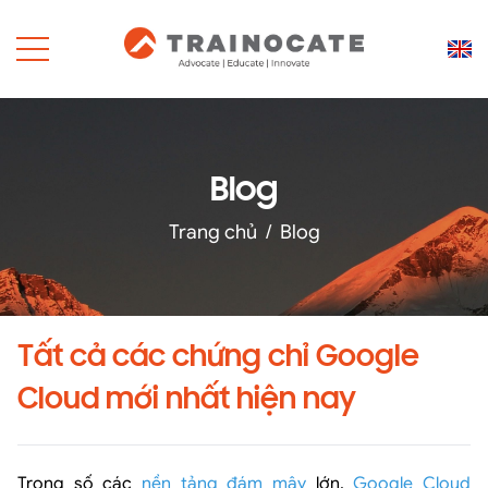
Blog
Trang chủ
/
Blog
Tất cả các chứng chỉ Google
Cloud mới nhất hiện nay
Trong số các
nền tảng đám mây
lớn,
Google Cloud