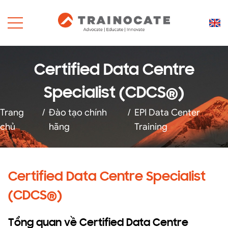
Certified Data Centre
Specialist (CDCS®)
Trang
/
Đào tạo chính
/
EPI Data Center
chủ
hãng
Training
Certified Data Centre Specialist
(CDCS®)
Tổng quan về Certified Data Centre