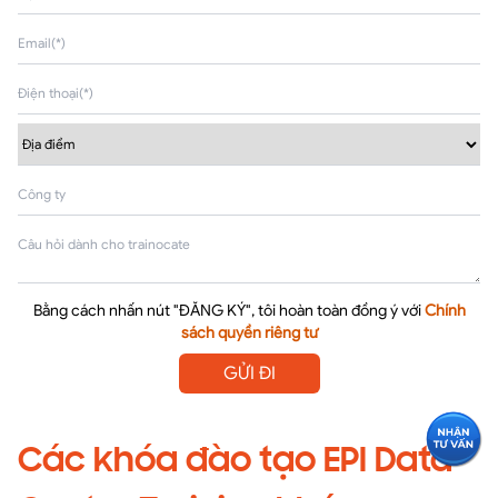
Bằng cách nhấn nút "ĐĂNG KÝ", tôi hoàn toàn đồng ý với
Chính
sách quyền riêng tư
GỬI ĐI
Các khóa đào tạo EPI Data