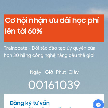
Cơ hội nhận ưu đãi học phí
lên tới 60%
Trainocate - Đối tác đào tạo ủy quyền của
hơn 30 hãng công nghệ hàng đầu thế giới
Ngày
Giờ
Phút
Giây
0
0
16
10
38
Đăng ký tư vấn