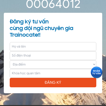
0
0
06
40
11
Đăng ký tư vấn
cùng đội ngũ chuyên gia
Trainocate!!
ĐĂNG KÝ