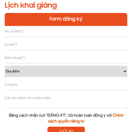
Lịch khai giảng
Form đăng ký
Bằng cách nhấn nút "ĐĂNG KÝ", tôi hoàn toàn đồng ý với
Chính
sách quyền riêng tư
GỬI ĐI