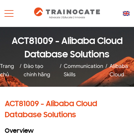
ACT81009 - Alibaba Cloud
Database Solutions
Trang
/
Đào tạo
/
Communication
/
Alibaba
chủ
chính hãng
Skills
Cloud
ACT81009 - Alibaba Cloud
Database Solutions
Overview