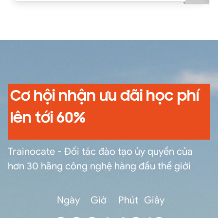
Cơ hội nhận ưu đãi học phí
lên tới 60%
Trainocate - Đối tác đào tạo ủy quyền của
hơn 30 hãng công nghệ hàng đầu thế giới
Ngày
Giờ
Phút
Giây