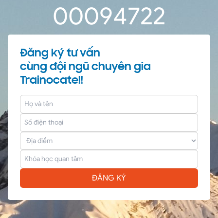
0
0
09
47
22
Đăng ký tư vấn
cùng đội ngũ chuyên gia
Trainocate!!
ĐĂNG KÝ