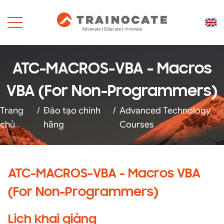
ATC-MACROS-VBA - Macros
VBA (For Non-Programmers)
Trang
/
Đào tạo chính
/
Advanced Technology
chủ
hãng
Courses
ATC-MACROS-VBA - Macros VBA
(For Non-Programmers)
Lịch khai giảng