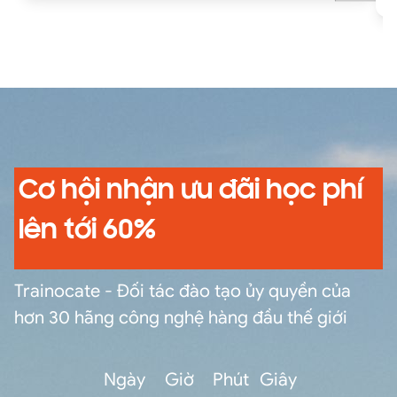
your users happy.
Cơ hội nhận ưu đãi học phí
lên tới 60%
Trainocate - Đối tác đào tạo ủy quyền của
hơn 30 hãng công nghệ hàng đầu thế giới
Ngày
Giờ
Phút
Giây