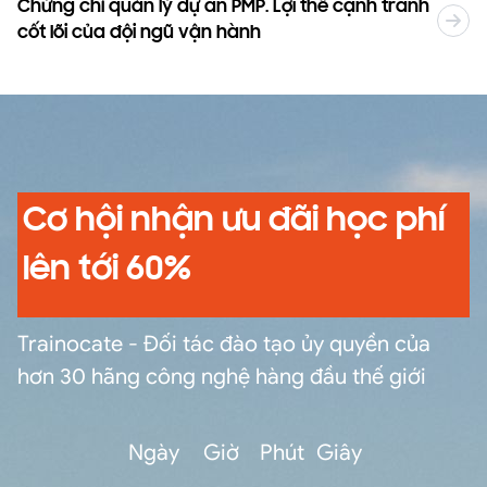
Chứng chỉ quản lý dự án PMP. Lợi thế cạnh tranh
T
cốt lõi của đội ngũ vận hành
2
Cơ hội nhận ưu đãi học phí
lên tới 60%
Trainocate - Đối tác đào tạo ủy quyền của
hơn 30 hãng công nghệ hàng đầu thế giới
Ngày
Giờ
Phút
Giây