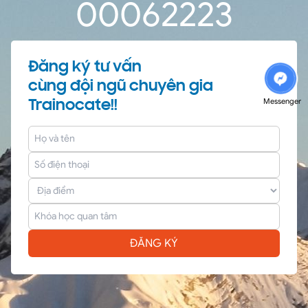
0
0
06
22
22
Đăng ký tư vấn
cùng đội ngũ chuyên gia
Messenger
Trainocate!!
ĐĂNG KÝ