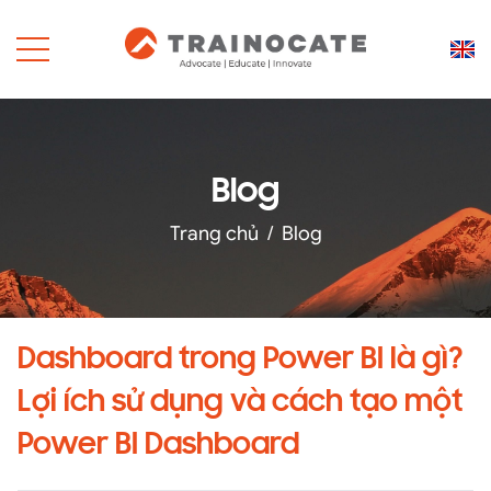
Blog
Trang chủ
/
Blog
Dashboard trong Power BI là gì?
Lợi ích sử dụng và cách tạo một
Power BI Dashboard