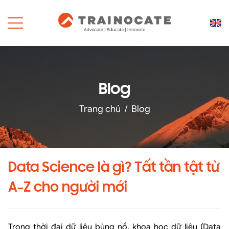
Blog
Trang chủ
/
Blog
Data Science là gì? Tất tần tật từ
A–Z cho người mới
Trong thời đại dữ liệu bùng nổ, khoa học dữ liệu (Data