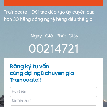
Trainocate - Đối tác đào tạo ủy quyền của
hơn 30 hãng công nghệ hàng đầu thế giới
Ngày
Giờ
Phút
Giây
0
0
21
47
19
Đăng ký tư vấn
cùng đội ngũ chuyên gia
Trainocate!!