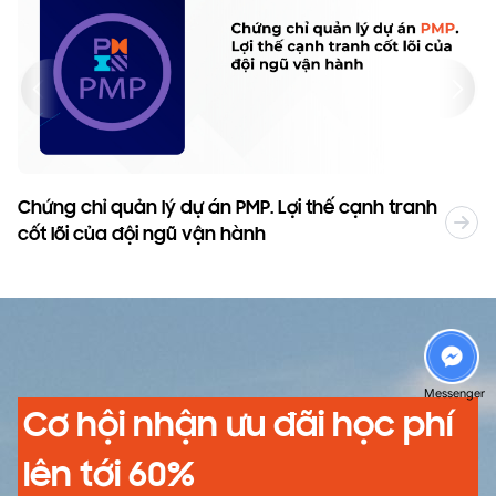
Chứng chỉ quản lý dự án PMP. Lợi thế cạnh tranh
T
cốt lõi của đội ngũ vận hành
2
Messenger
Cơ hội nhận ưu đãi học phí
lên tới 60%