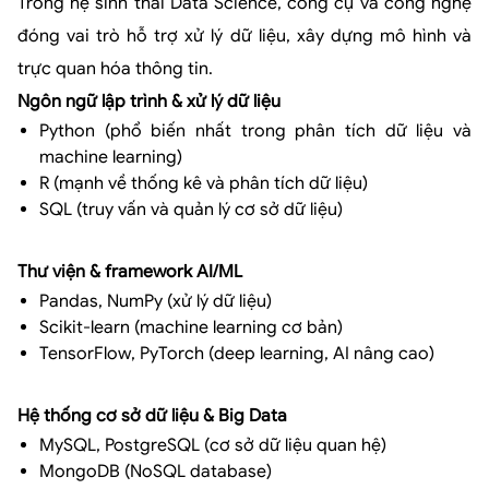
Trong hệ sinh thái Data Science, công cụ và công nghệ
đóng vai trò hỗ trợ xử lý dữ liệu, xây dựng mô hình và
trực quan hóa thông tin.
Ngôn ngữ lập trình & xử lý dữ liệu
Python (phổ biến nhất trong phân tích dữ liệu và
machine learning)
R (mạnh về thống kê và phân tích dữ liệu)
SQL (truy vấn và quản lý cơ sở dữ liệu)
Thư viện & framework AI/ML
Pandas, NumPy (xử lý dữ liệu)
Scikit-learn (machine learning cơ bản)
TensorFlow, PyTorch (deep learning, AI nâng cao)
Hệ thống cơ sở dữ liệu & Big Data
MySQL, PostgreSQL (cơ sở dữ liệu quan hệ)
MongoDB (NoSQL database)