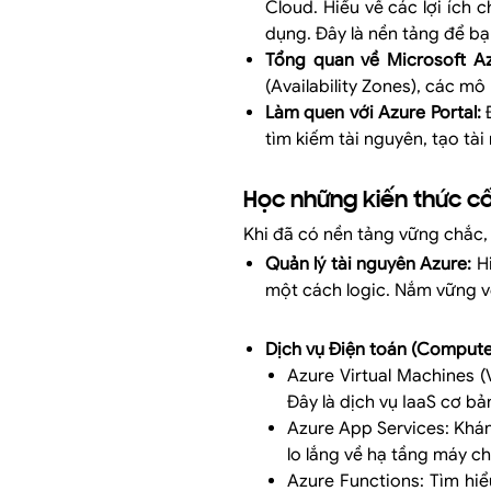
Cloud. Hiểu về các lợi ích 
dụng. Đây là nền tảng để b
Tổng quan về Microsoft Az
(Availability Zones), các mô 
Làm quen với Azure Portal:
Đ
tìm kiếm tài nguyên, tạo tà
Học những kiến thức cố
Khi đã có nền tảng vững chắc,
Quản lý tài nguyên Azure:
Hi
một cách logic. Nắm vững v
Dịch vụ Điện toán (Compute
Azure Virtual Machines (
Đây là dịch vụ IaaS cơ bả
Azure App Services: Khám
lo lắng về hạ tầng máy ch
Azure Functions: Tìm hiể