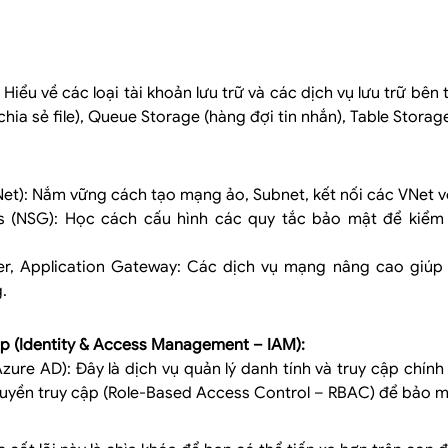
iểu về các loại tài khoản lưu trữ và các dịch vụ lưu trữ bên 
(chia sẻ file), Queue Storage (hàng đợi tin nhắn), Table Stora
Net): Nắm vững cách tạo mạng ảo, Subnet, kết nối các VNet v
s (NSG): Học cách cấu hình các quy tắc bảo mật để kiểm s
er, Application Gateway: Các dịch vụ mạng nâng cao giúp 
.
ập (Identity & Access Management – IAM):
Azure AD): Đây là dịch vụ quản lý danh tính và truy cập chín
uyền truy cập (Role-Based Access Control – RBAC) để bảo mậ