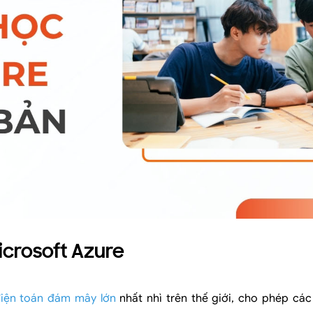
icrosoft Azure
iện toán đám mây lớn
nhất nhì trên thế giới, cho phép cá