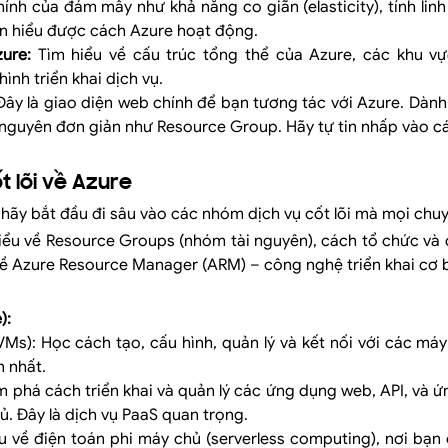
chính của đám mây như khả năng co giãn (elasticity), tính li
ạn hiểu được cách Azure hoạt động.
ure:
Tìm hiểu về cấu trúc tổng thể của Azure, các khu vự
hình triển khai dịch vụ.
ây là giao diện web chính để bạn tương tác với Azure. Dàn
i nguyên đơn giản như Resource Group. Hãy tự tin nhấp vào 
t lõi về Azure
 hãy bắt đầu đi sâu vào các nhóm dịch vụ cốt lõi mà mọi chuy
ểu về Resource Groups (nhóm tài nguyên), cách tổ chức và 
ề Azure Resource Manager (ARM) – công nghệ triển khai cơ 
):
VMs): Học cách tạo, cấu hình, quản lý và kết nối với các má
n nhất.
 phá cách triển khai và quản lý các ứng dụng web, API, và
ủ. Đây là dịch vụ PaaS quan trọng.
u về điện toán phi máy chủ (serverless computing), nơi bạn c