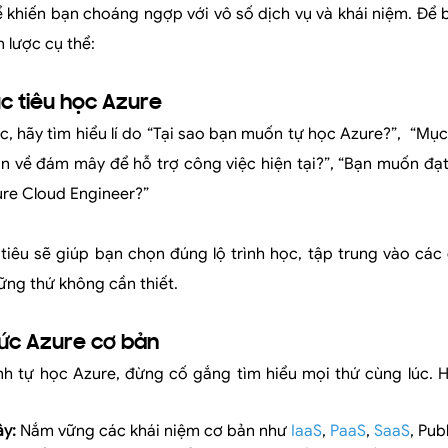
ể khiến bạn choáng ngợp với vô số dịch vụ và khái niệm. Để
 lược cụ thể:
ục tiêu học Azure
ức, hãy tìm hiểu lí do “Tại sao bạn muốn tự học Azure?”, “Mục 
an về đám mây để hỗ trợ công việc hiện tại?”, “Bạn muốn đạ
ure Cloud Engineer?”
 tiêu sẽ giúp bạn chọn đúng lộ trình học, tập trung vào các
hững thứ không cần thiết.
hức Azure cơ bản
h tự học Azure, đừng cố gắng tìm hiểu mọi thứ cùng lúc. H
ây:
Nắm vững các khái niệm cơ bản như
IaaS
,
PaaS
,
SaaS
, Pub