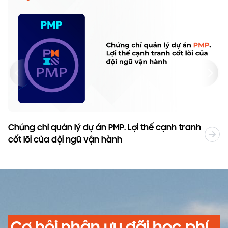
Chứng chỉ quản lý dự án PMP. Lợi thế cạnh tranh
T
cốt lõi của đội ngũ vận hành
2