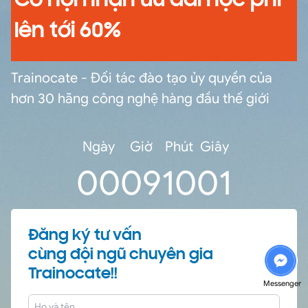
Cơ hội nhận ưu đãi học phí
lên tới 60%
Trainocate - Đối tác đào tạo ủy quyền của
hơn 30 hãng công nghệ hàng đầu thế giới
Ngày
Giờ
Phút
Giây
0
0
09
10
00
Đăng ký tư vấn
cùng đội ngũ chuyên gia
Trainocate!!
Messenger