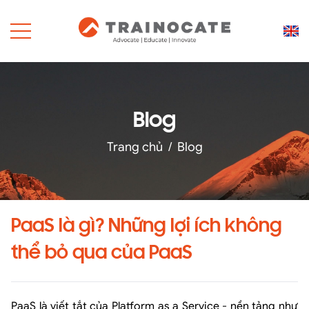
Blog
Trang chủ
/
Blog
PaaS là gì? Những lợi ích không
thể bỏ qua của PaaS
PaaS là viết tắt của Platform as a Service - nền tảng như