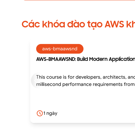
Các khóa đào tạo AWS k
aws-bmaawsnd
AWS-BMAAWSND: Build Modern Applicatio
This course is for developers, architects, a
millisecond performance requirements from 
1 ngày