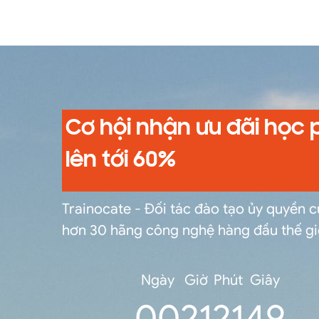
Cơ hội nhận ưu đãi học 
lên tới 60%
Trainocate - Đối tác đào tạo ủy quyền 
hơn 30 hãng công nghệ hàng đầu thế gi
Ngày
Giờ
Phút
Giây
0
0
21
21
49