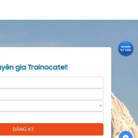
yên gia Trainocate!!
ĐĂNG KÝ