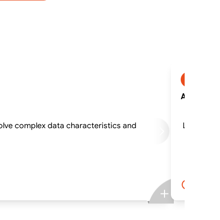
aws-bdl
AWS-BDLK:
volve complex data characteristics and
Learn how 
1 ngày