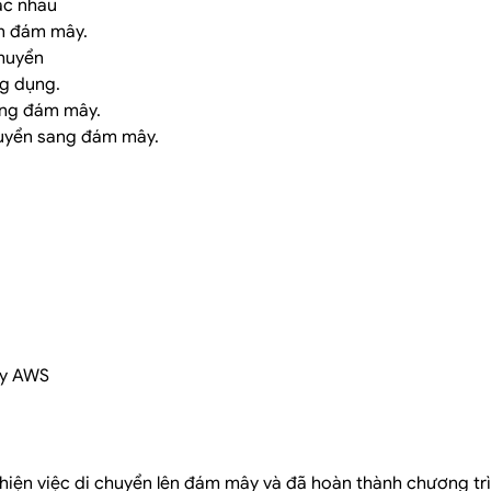
ác nhau
ên đám mây.
chuyển
ng dụng.
ang đám mây.
huyển sang đám mây.
ây AWS
c hiện việc di chuyển lên đám mây và đã hoàn thành chương t