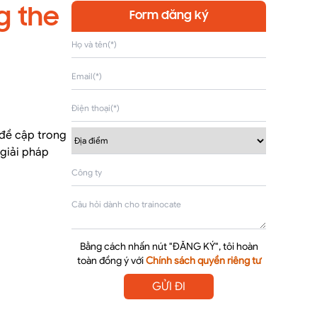
g the
Form đăng ký
 đề cập trong
 giải pháp
Bằng cách nhấn nút "ĐĂNG KÝ", tôi hoàn
toàn đồng ý với
Chính sách quyền riêng tư
GỬI ĐI