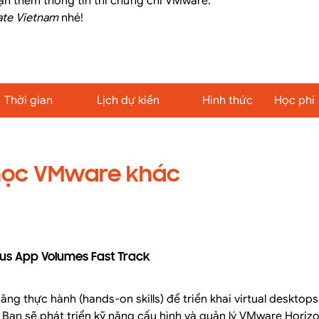
ận thêm thông tin thi chứng chỉ VMware.
ate Vietnam
nhé!
Thời gian
Lịch dự kiến
Hình thức
Học phí
học VMware khác
us App Volumes Fast Track
ng thực hành (hands-on skills) để triển khai virtual desktop
t. Bạn sẽ phát triển kỹ năng cấu hình và quản lý VMware Horiz