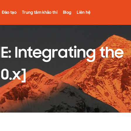
Đào tạo
Trung tâm khảo thí
Blog
Liên hệ
 Integrating the
0.x]