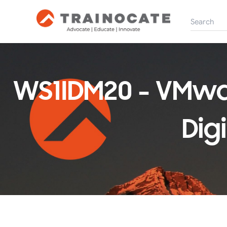
WS1IDM20 - VMwa
Dig