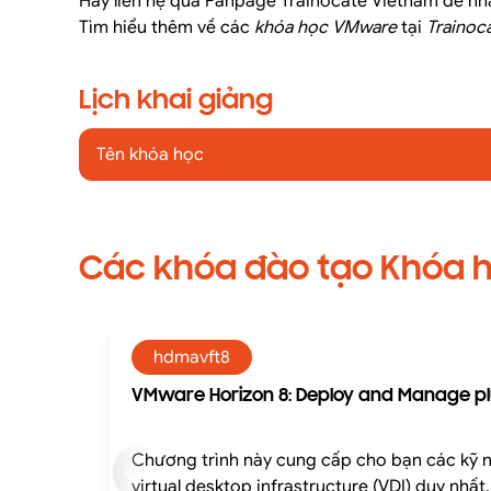
Hãy liên hệ qua Fanpage Trainocate Vietnam để nh
Tìm hiểu thêm về các
khóa học VMware
tại
Trainoc
Lịch khai giảng
Tên khóa học
Các khóa đào tạo Khóa 
hdmavft8
VMware Horizon 8: Deploy and Manage pl
Chương trình này cung cấp cho bạn các kỹ nă
virtual desktop infrastructure (VDI) duy nhấ