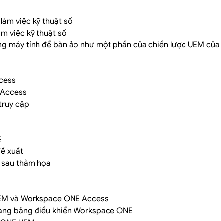
làm việc kỹ thuật số
àm việc kỹ thuật số
ầng máy tính để bàn ảo như một phần của chiến lược UEM của
cess
 Access
 truy cập
E
ề xuất
i sau thảm họa
UEM và Workspace ONE Access
ang bảng điều khiển Workspace ONE