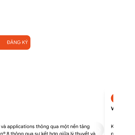
ĐĂNG KÝ
vmnsxi
VMNSXICM 
s và applications thông qua một nền tảng
Khóa học k
on® 8 thông qua sự kết hợp giữa lý thuyết và