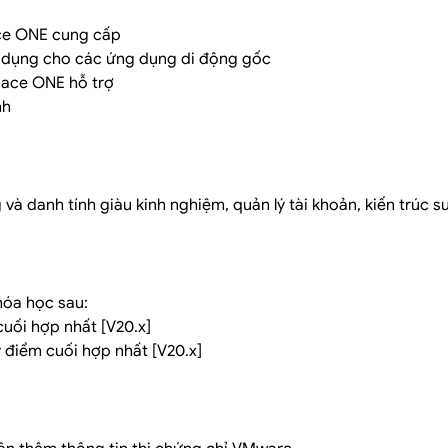
ce ONE cung cấp
ử dụng cho các ứng dụng di động gốc
pace ONE hỗ trợ
nh
à danh tính giàu kinh nghiệm, quản lý tài khoản, kiến ​​trúc sư
hóa học sau:
uối hợp nhất [V20.x]
 điểm cuối hợp nhất [V20.x]