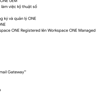
e ONE UEM
làm việc kỹ thuật số
g ký và quản lý ONE
ONE
rkspace ONE Registered lên Workspace ONE Managed
Email Gateway™
o