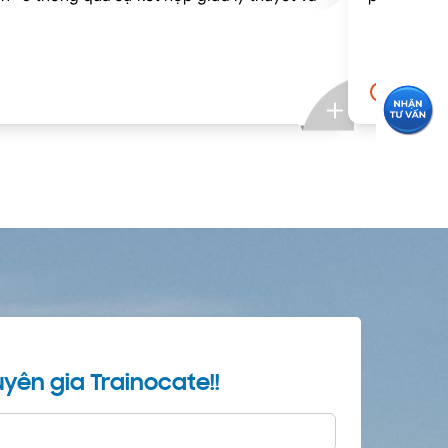
5 ngày
yên gia Trainocate!!