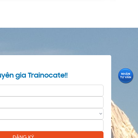
yên gia Trainocate!!
ĐĂNG KÝ