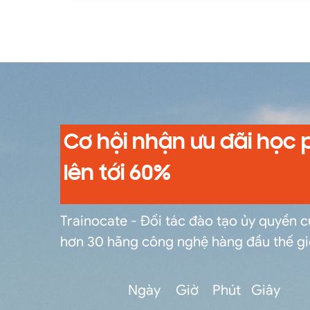
Cơ hội nhận ưu đãi học 
lên tới 60%
Trainocate - Đối tác đào tạo ủy quyền 
hơn 30 hãng công nghệ hàng đầu thế gi
Ngày
Giờ
Phút
Giây