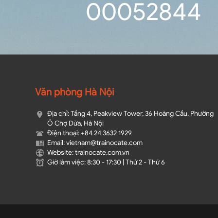
0
0
05
28
43
Văn phòng Hà Nội
Địa chỉ: Tầng 4, Peakview Tower, 36 Hoàng Cầu, Phường
Ô Chợ Dừa, Hà Nội
Điện thoại: +84 24 3632 1929
Email: vietnam@trainocate.com​
Website: trainocate.com.vn
Giờ làm việc: 8:30 - 17:30 | Thứ 2 - Thứ 6