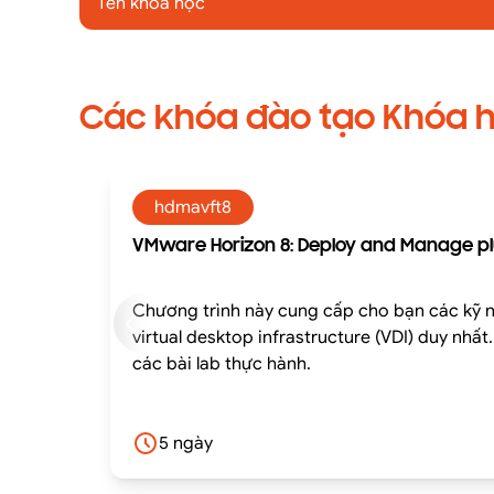
Tên khóa học
Các khóa đào tạo Khóa 
hdmavft8
VMware Horizon 8: Deploy and Manage pl
Chương trình này cung cấp cho bạn các kỹ nă
virtual desktop infrastructure (VDI) duy nhấ
các bài lab thực hành.
5 ngày