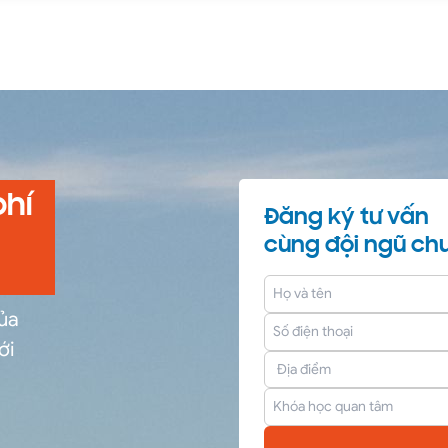
phí
Đăng ký tư vấn
cùng đội ngũ chu
của
ới