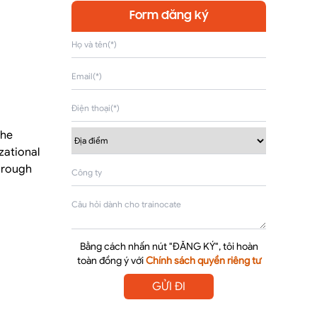
Form đăng ký
the
zational
hrough
Bằng cách nhấn nút "ĐĂNG KÝ", tôi hoàn
toàn đồng ý với
Chính sách quyền riêng tư
GỬI ĐI