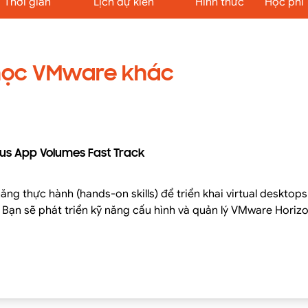
Thời gian
Lịch dự kiến
Hình thức
Học phí
học VMware khác
us App Volumes Fast Track
ng thực hành (hands-on skills) để triển khai virtual desktop
t. Bạn sẽ phát triển kỹ năng cấu hình và quản lý VMware Horiz