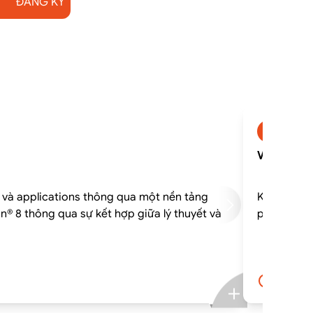
ĐĂNG KÝ
vmnsxi
VMNSXICM 
s và applications thông qua một nền tảng
Khóa học k
on® 8 thông qua sự kết hợp giữa lý thuyết và
5 ngày